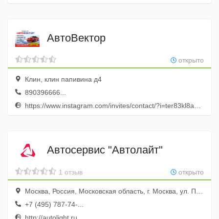
АвтоВектор
открыто
Клин, клин папивина д4
890396666...
https://www.instagram.com/invites/contact/?i=ter83kl8a3l4&utm_content=kxg8nq7
Автосервис "Автолайт"
1 отзыв
открыто
Москва, Россия, Московская область, г. Москва, ул. Прокатная д. 7
+7 (495) 787-74-...
http://autolight.ru