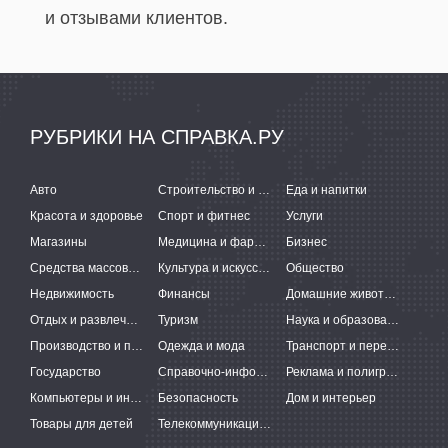
и отзывами клиентов.
РУБРИКИ НА СПРАВКА.РУ
Авто
Строительство и ремонт
Еда и напитки
Красота и здоровье
Спорт и фитнес
Услуги
Магазины
Медицина и фармацевтика
Бизнес
Средства массовой информации
Культура и искусство
Общество
Недвижимость
Финансы
Домашние животные
Отдых и развлечения
Туризм
Наука и образование
Производство и поставки
Одежда и мода
Транспорт и перевозки
Государство
Справочно-информационные системы
Реклама и полиграфия
Компьютеры и интернет
Безопасность
Дом и интерьер
Товары для детей
Телекоммуникации и связь