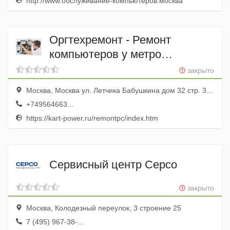
http://www.обслуживание-компьютеров.москва
Оргтехремонт - Ремонт
компьютеров у метро
Бабушкинская в СВАО Москвы
закрыто
Москва, Москва ул. Летчика Бабушкина дом 32 стр. 3 офис 206
+749564663...
https://kart-power.ru/remontpc/index.htm
Сервисный центр Серсо
закрыто
Москва, Колодезный переулок, 3 строение 25
7 (495) 967-38-...