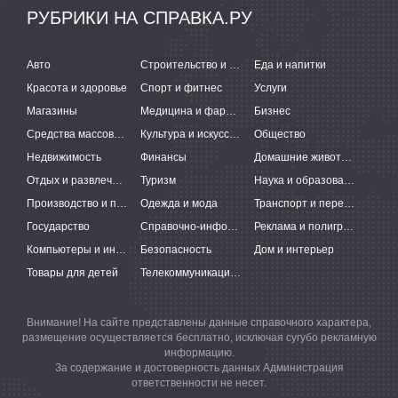
РУБРИКИ НА СПРАВКА.РУ
Авто
Строительство и ремонт
Еда и напитки
Красота и здоровье
Спорт и фитнес
Услуги
Магазины
Медицина и фармацевтика
Бизнес
Средства массовой информации
Культура и искусство
Общество
Недвижимость
Финансы
Домашние животные
Отдых и развлечения
Туризм
Наука и образование
Производство и поставки
Одежда и мода
Транспорт и перевозки
Государство
Справочно-информационные системы
Реклама и полиграфия
Компьютеры и интернет
Безопасность
Дом и интерьер
Товары для детей
Телекоммуникации и связь
Внимание! На сайте представлены данные справочного характера,
размещение осуществляется бесплатно, исключая сугубо рекламную
информацию.
За содержание и достоверность данных Администрация
ответственности не несет.