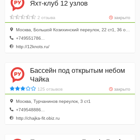
Яхт-клуб 12 узлов
2 отзыва
закрыто
Москва, Большой Козихинский переулок, 22 ст1, 36 офис; 3 этаж
+749551786...
http://12knots.ru/
Бассейн под открытым небом
Чайка
125 отзывов
закрыто
Москва, Турчанинов переулок, 3 ст1
+749548886...
http://chajka-fit.obiz.ru