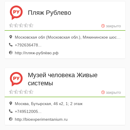
Пляж Рублево
закрыто
Московская обл (Московская обл.), Мякининское шоссе, вл1
+792636478...
http://пляж-рублёво.рф
Музей человека Живые
системы
закрыто
Москва, Бутырская, 46 к2, 1; 2 этаж
+749512005...
http://bioexperimentanium.ru