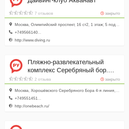
Дайвинг-клуб Акванавт
7 отзывов
закрыто
Москва, Олимпийский проспект, 16 ст2, 1 этаж; 5 подъезд
+749566140...
http://www.diving.ru
Пляжно-развлекательный
комплекс Серебряный бор.
Пляж № 1
2 отзыва
закрыто
Москва, Хорошёвского Серебряного Бора 4-я линия, 19 к5
+749551451...
http://onebeach.ru/