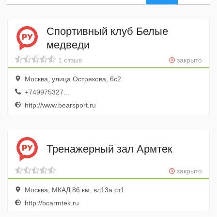
Спортивный клуб Белые
медведи
1 отзыв
закрыто
Москва, улица Острякова, 6с2
+749975327...
http://www.bearsport.ru
Тренажерный зал Армтек
закрыто
Москва, МКАД 86 км, вл13а ст1
http://bcarmtek.ru