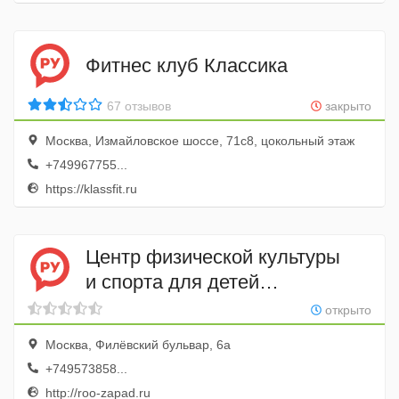
Фитнес клуб Классика
67 отзывов
закрыто
Москва, Измайловское шоссе, 71с8, цокольный этаж
+749967755...
https://klassfit.ru
Центр физической культуры
и спорта для детей
и молодежи Запад
открыто
Москва, Филёвский бульвар, 6а
+749573858...
http://roo-zapad.ru