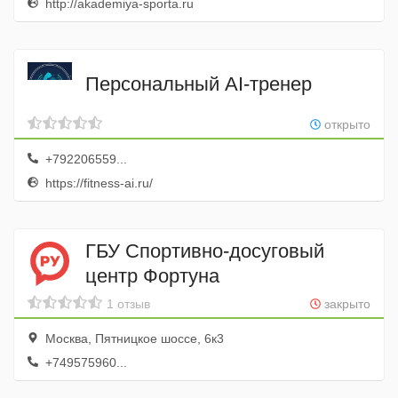
http://akademiya-sporta.ru
Персональный AI-тренер
открыто
+792206559...
https://fitness-ai.ru/
ГБУ Спортивно-досуговый
центр Фортуна
1 отзыв
закрыто
Москва, Пятницкое шоссе, 6к3
+749575960...