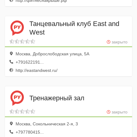
http://фитнеснакрыше.рф
Танцевальный клуб East and
West
закрыто
Москва, Доброслободская улица, 5А
+791622191...
http://eastandwest.ru/
Тренажерный зал
закрыто
Москва, Сокольническая 2-я, 3
+797780415...