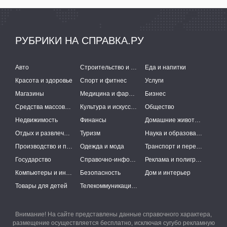
РУБРИКИ НА СПРАВКА.РУ
Авто
Строительство и ремонт
Еда и напитки
Красота и здоровье
Спорт и фитнес
Услуги
Магазины
Медицина и фармацевтика
Бизнес
Средства массовой информации
Культура и искусство
Общество
Недвижимость
Финансы
Домашние животные
Отдых и развлечения
Туризм
Наука и образование
Производство и поставки
Одежда и мода
Транспорт и перевозки
Государство
Справочно-информационные системы
Реклама и полиграфия
Компьютеры и интернет
Безопасность
Дом и интерьер
Товары для детей
Телекоммуникации и связь
Внимание! На сайте представлены данные справочного характера,
размещение осуществляется бесплатно, исключая сугубо рекламную