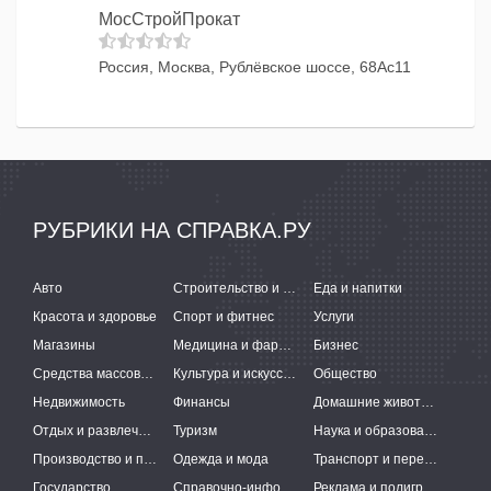
МосСтройПрокат
Россия, Москва, Рублёвское шоссе, 68Ас11
РУБРИКИ НА СПРАВКА.РУ
Авто
Строительство и ремонт
Еда и напитки
Красота и здоровье
Спорт и фитнес
Услуги
Магазины
Медицина и фармацевтика
Бизнес
Средства массовой информации
Культура и искусство
Общество
Недвижимость
Финансы
Домашние животные
Отдых и развлечения
Туризм
Наука и образование
Производство и поставки
Одежда и мода
Транспорт и перевозки
Государство
Справочно-информационные системы
Реклама и полиграфия