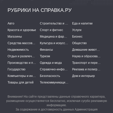
РУБРИКИ НА СПРАВКА.РУ
Авто
Строительство и ремонт
Еда и напитки
Красота и здоровье
Спорт и фитнес
Услуги
Магазины
Медицина и фармацевтика
Бизнес
Средства массовой информации
Культура и искусство
Общество
Недвижимость
Финансы
Домашние животные
Отдых и развлечения
Туризм
Наука и образование
Производство и поставки
Одежда и мода
Транспорт и перевозки
Государство
Справочно-информационные системы
Реклама и полиграфия
Компьютеры и интернет
Безопасность
Дом и интерьер
Товары для детей
Телекоммуникации и связь
Внимание! На сайте представлены данные справочного характера,
размещение осуществляется бесплатно, исключая сугубо рекламную
информацию.
За содержание и достоверность данных Администрация