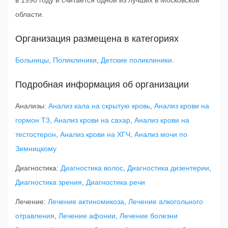
в 1998 году и считается одной из лучших в Московской
области.
Организация размещена в категориях
Больницы
,
Поликлиники
,
Детские поликлиники
.
Подробная информация об организации
Анализы:
Анализ кала на скрытую кровь
,
Анализ крови на
гормон Т3
,
Анализ крови на сахар
,
Анализ крови на
тестостерон
,
Анализ крови на ХГЧ
,
Анализ мочи по
Зимницкому
Диагностика:
Диагностика волос
,
Диагностика дизентерии
,
Диагностика зрения
,
Диагностика речи
Лечение:
Лечение актиномикоза
,
Лечение алкогольного
отравления
,
Лечение афонии
,
Лечение болезни