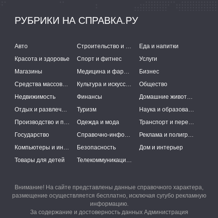
РУБРИКИ НА СПРАВКА.РУ
Авто
Строительство и ремонт
Еда и напитки
Красота и здоровье
Спорт и фитнес
Услуги
Магазины
Медицина и фармацевтика
Бизнес
Средства массовой информации
Культура и искусство
Общество
Недвижимость
Финансы
Домашние животные
Отдых и развлечения
Туризм
Наука и образование
Производство и поставки
Одежда и мода
Транспорт и перевозки
Государство
Справочно-информационные системы
Реклама и полиграфия
Компьютеры и интернет
Безопасность
Дом и интерьер
Товары для детей
Телекоммуникации и связь
Внимание! На сайте представлены данные справочного характера,
размещение осуществляется бесплатно, исключая сугубо рекламную
информацию.
За содержание и достоверность данных Администрация