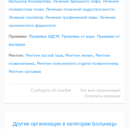
Вильсона-Коновалова
,
Лечение брюшного тифа
,
Лечение
поликистоза почек
,
Лечение почечной недостаточности
,
Лечение сколиоза
,
Лечение трофической язвы
,
Лечение
хронического фарингита
Прививки:
Прививка АДСМ
,
Прививка от кори
,
Прививки от
малярии
Рентген:
Рентген костей таза
,
Рентген легких
,
Рентген
позвоночника
,
Рентген поясничного отдела позвоночника
,
Рентген суставов
Сообщить об ошибке
Это моя организация
Оплатить премиум
Другие организации в категории Больницы