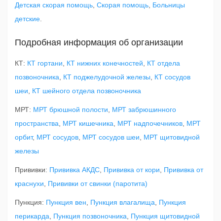
Детская скорая помощь
,
Скорая помощь
,
Больницы
детские
.
Подробная информация об организации
КТ:
КТ гортани
,
КТ нижних конечностей
,
КТ отдела
позвоночника
,
КТ поджелудочной железы
,
КТ сосудов
шеи
,
КТ шейного отдела позвоночника
МРТ:
МРТ брюшной полости
,
МРТ забрюшинного
пространства
,
МРТ кишечника
,
МРТ надпочечников
,
МРТ
орбит
,
МРТ сосудов
,
МРТ сосудов шеи
,
МРТ щитовидной
железы
Прививки:
Прививка АКДС
,
Прививка от кори
,
Прививка от
краснухи
,
Прививки от свинки (паротита)
Пункция:
Пункция вен
,
Пункция влагалища
,
Пункция
перикарда
,
Пункция позвоночника
,
Пункция щитовидной