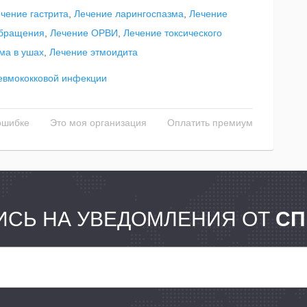
чение гастрита
,
Лечение ларингоспазма
,
Лечение
обращения
,
Лечение ОРВИ
,
Лечение токсического
ма в ушах
,
Лечение этмоидита
евмококковой инфекции
ошибке
Это моя организация
Оплатить премиум
СЬ НА УВЕДОМЛЕНИЯ ОТ
СП