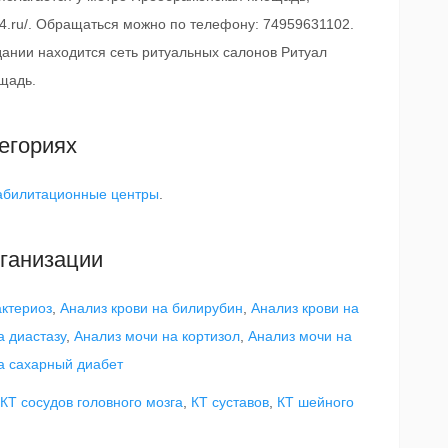
b4.ru/. Обращаться можно по телефону: 74959631102.
 здании находится сеть ритуальных салонов Ритуал
щадь.
егориях
абилитационные центры
.
ганизации
актериоз
,
Анализ крови на билирубин
,
Анализ крови на
а диастазу
,
Анализ мочи на кортизол
,
Анализ мочи на
а сахарный диабет
КТ сосудов головного мозга
,
КТ суставов
,
КТ шейного