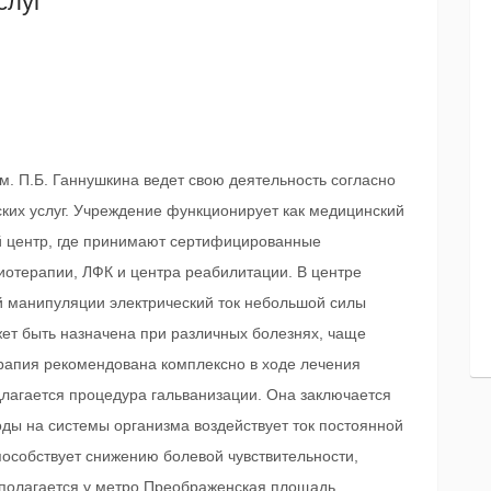
слуг
. П.Б. Ганнушкина ведет свою деятельность согласно
их услуг. Учреждение функционирует как медицинский
ий центр, где принимают сертифицированные
иотерапии, ЛФК и центра реабилитации. В центре
ой манипуляции электрический ток небольшой силы
жет быть назначена при различных болезнях, чаще
ерапия рекомендована комплексно в ходе лечения
едлагается процедура гальванизации. Она заключается
роды на системы организма воздействует ток постоянной
особствует снижению болевой чувствительности,
полагается у метро Преображенская площадь,