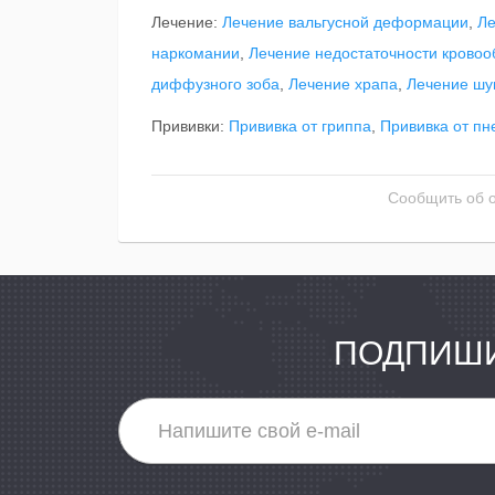
Лечение:
Лечение вальгусной деформации
,
Ле
наркомании
,
Лечение недостаточности крово
диффузного зоба
,
Лечение храпа
,
Лечение шу
Прививки:
Прививка от гриппа
,
Прививка от пн
Сообщить об 
ПОДПИШИ