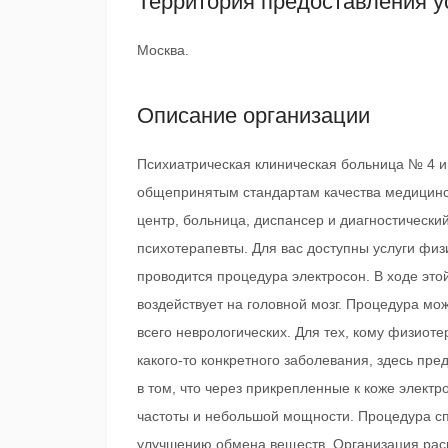
Территория предоставления у
Москва.
Описание организации
Психиатрическая клиническая больница № 4 им
общепринятым стандартам качества медицинск
центр, больница, диспансер и диагностическ
психотерапевты. Для вас доступны услуги физ
проводится процедура электросон. В ходе эт
воздействует на головной мозг. Процедура мо
всего неврологических. Для тех, кому физиот
какого-то конкретного заболевания, здесь пр
в том, что через прикрепленные к коже элект
частоты и небольшой мощности. Процедура сп
улучшению обмена веществ. Организация рас