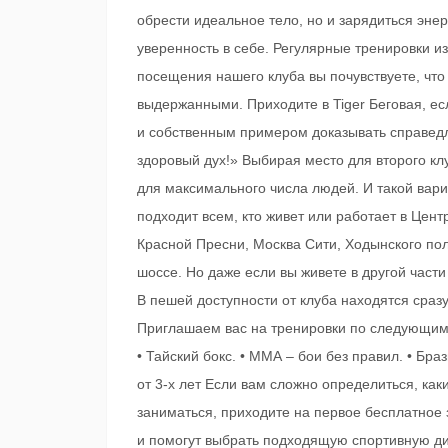
обрести идеальное тело, но и зарядиться энер
уверенность в себе. Регулярные тренировки и
посещения нашего клуба вы почувствуете, что
выдержанными. Приходите в Tiger Беговая, ес
и собственным примером доказывать справедл
здоровый дух!» Выбирая место для второго кл
для максимального числа людей. И такой вар
подходит всем, кто живет или работает в Цен
Красной Пресни, Москва Сити, Ходынского по
шоссе. Но даже если вы живете в другой части 
В пешей доступности от клуба находятся сраз
Приглашаем вас на тренировки по следующим н
• Тайский бокс. • ММА – бои без правил. • Бра
от 3-х лет Если вам сложно определиться, ка
заниматься, приходите на первое бесплатное 
и помогут выбрать подходящую спортивную д