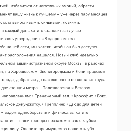
гией, избавиться от негативных эмоций, обрести
зменят вашу жизнь к лучшему – уже через пару месяцев
 стали выносливыми, сильными, ловкими,
ли каждый день хотите становиться лучше
ивость утверждения: «В здоровом теле –
уба нашей сети, мы хотели, чтобы он был доступен
иант расположения нашелся. Новый клуб идеально
тральном административном округе Москвы, в районах
ля, на Хорошевском, Звенигородском и Ленинградском
города, добраться до нас все равно не составит труда.
у две станции метро – Полежаевская и Беговая.
аправлениям: • Тренажерный зал. • Кроссфит. • Бокс.
зильское джиу-джитсу. • Грепплинг. • Дзюдо для детей
ким видом единоборств или фитнеса вы хотите
занятие – наши тренеры познакомят вас с клубом
исциплину. Оцените преимущества нашего клуба