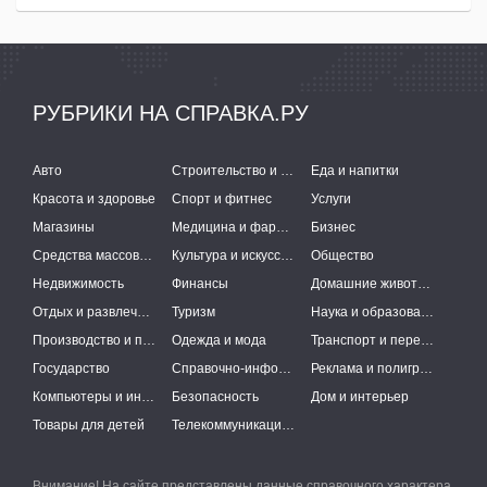
РУБРИКИ НА СПРАВКА.РУ
Авто
Строительство и ремонт
Еда и напитки
Красота и здоровье
Спорт и фитнес
Услуги
Магазины
Медицина и фармацевтика
Бизнес
Средства массовой информации
Культура и искусство
Общество
Недвижимость
Финансы
Домашние животные
Отдых и развлечения
Туризм
Наука и образование
Производство и поставки
Одежда и мода
Транспорт и перевозки
Государство
Справочно-информационные системы
Реклама и полиграфия
Компьютеры и интернет
Безопасность
Дом и интерьер
Товары для детей
Телекоммуникации и связь
Внимание! На сайте представлены данные справочного характера,