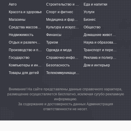
Авто
Строительство и ремонт
Еда и напитки
Красота и здоровье
Спорт и фитнес
Услуги
Магазины
Медицина и фармацевтика
Бизнес
Средства массовой информации
Культура и искусство
Общество
Недвижимость
Финансы
Домашние животные
Отдых и развлечения
Туризм
Наука и образование
Производство и поставки
Одежда и мода
Транспорт и перевозки
Государство
Справочно-информационные системы
Реклама и полиграфия
Компьютеры и интернет
Безопасность
Дом и интерьер
Товары для детей
Телекоммуникации и связь
Внимание! На сайте представлены данные справочного характера,
размещение осуществляется бесплатно, исключая сугубо рекламную
информацию.
За содержание и достоверность данных Администрация
ответственности не несет.