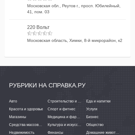
Московская обл., Реутов г., просп. Юбилейный,
41, пом. 03
220 Вольт
Московская область, Химки, 8-й микрорайон, к2
РУБРИКИ НА СПРАВКА.РУ
Авто
Строительство и ремонт
Еда и напитки
Красота и здоровье
Спорт и фитнес
Услуги
Магазины
Медицина и фармацевтика
Бизнес
Средства массовой информации
Культура и искусство
Общество
Недвижимость
Финансы
Домашние животные